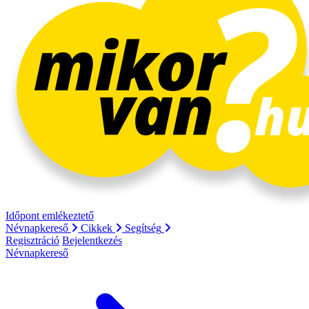
Időpont emlékeztető
Névnapkereső
Cikkek
Segítség
Regisztráció
Bejelentkezés
Névnapkereső