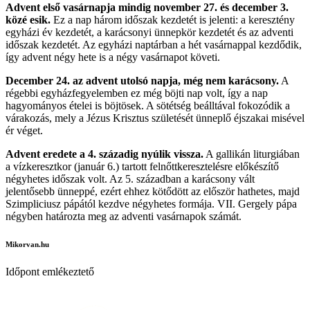
Advent első vasárnapja mindig november 27. és december 3.
közé esik.
Ez a nap három időszak kezdetét is jelenti: a keresztény
egyházi év kezdetét, a karácsonyi ünnepkör kezdetét és az adventi
időszak kezdetét. Az egyházi naptárban a hét vasárnappal kezdődik,
így advent négy hete is a négy vasárnapot követi.
December 24. az advent utolsó napja, még nem karácsony.
A
régebbi egyházfegyelemben ez még böjti nap volt, így a nap
hagyományos ételei is böjtösek. A sötétség beálltával fokozódik a
várakozás, mely a Jézus Krisztus születését ünneplő éjszakai misével
ér véget.
Advent eredete a 4. századig nyúlik vissza.
A gallikán liturgiában
a vízkeresztkor (január 6.) tartott felnőttkeresztelésre előkészítő
négyhetes időszak volt. Az 5. században a karácsony vált
jelentősebb ünneppé, ezért ehhez kötődött az először hathetes, majd
Szimpliciusz pápától kezdve négyhetes formája. VII. Gergely pápa
négyben határozta meg az adventi vasárnapok számát.
Mikorvan.hu
Időpont emlékeztető