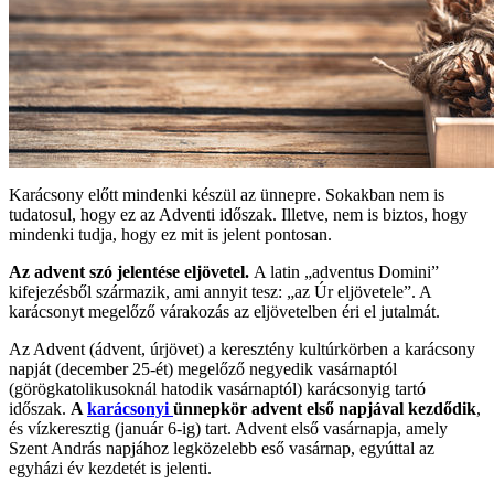
Karácsony előtt mindenki készül az ünnepre. Sokakban nem is
tudatosul, hogy ez az Adventi időszak. Illetve, nem is biztos, hogy
mindenki tudja, hogy ez mit is jelent pontosan.
Az advent szó jelentése eljövetel.
A latin „adventus Domini”
kifejezésből származik, ami annyit tesz: „az Úr eljövetele”. A
karácsonyt megelőző várakozás az eljövetelben éri el jutalmát.
Az Advent (ádvent, úrjövet) a keresztény kultúrkörben a karácsony
napját (december 25-ét) megelőző negyedik vasárnaptól
(görögkatolikusoknál hatodik vasárnaptól) karácsonyig tartó
időszak.
A
karácsonyi
ünnepkör advent első napjával kezdődik
,
és vízkeresztig (január 6-ig) tart. Advent első vasárnapja, amely
Szent András napjához legközelebb eső vasárnap, egyúttal az
egyházi év kezdetét is jelenti.