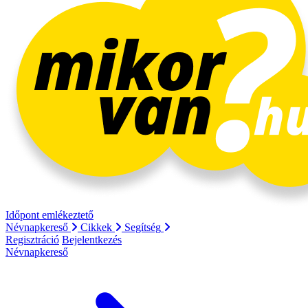
Időpont emlékeztető
Névnapkereső
Cikkek
Segítség
Regisztráció
Bejelentkezés
Névnapkereső