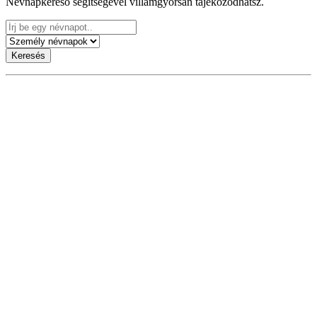
Névnapkereső segítségével villámgyorsan tájékozódhatsz.