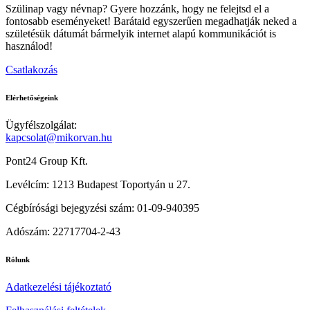
Szülinap vagy névnap? Gyere hozzánk, hogy ne felejtsd el a
fontosabb eseményeket! Barátaid egyszerűen megadhatják neked a
születésük dátumát bármelyik internet alapú kommunikációt is
használod!
Csatlakozás
Elérhetőségeink
Ügyfélszolgálat:
kapcsolat@mikorvan.hu
Pont24 Group Kft.
Levélcím: 1213 Budapest Toportyán u 27.
Cégbírósági bejegyzési szám: 01-09-940395
Adószám: 22717704-2-43
Rólunk
Adatkezelési tájékoztató