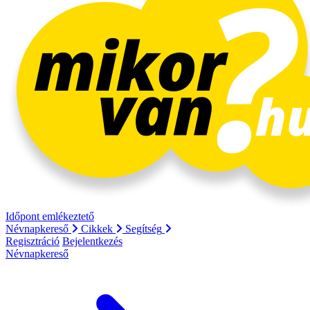
Időpont emlékeztető
Névnapkereső
Cikkek
Segítség
Regisztráció
Bejelentkezés
Névnapkereső