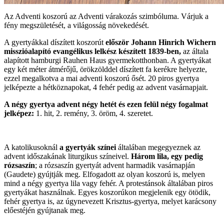
Az Adventi koszorú az Adventi várakozás szimbóluma. Várjuk a
fény megszületését, a világosság növekedését.
A gyertyákkal díszített koszorút
először Johann Hinrich Wichern
misszióalapító evangélikus lelkész készített 1839-ben,
az általa
alapított hamburgi Rauhen Haus gyermekotthonban. A gyertyákat
egy két méter átmérőjű, örökzölddel díszített fa kerékre helyezte,
ezzel megalkotva a mai adventi koszorú ősét. 20 piros gyertya
jelképezte a hétköznapokat, 4 fehér pedig az advent vasárnapjait.
A négy gyertya advent négy hetét és ezen felül négy fogalmat
jelképez:
1. hit, 2. remény, 3. öröm, 4. szeretet.
A katolikusoknál
a gyertyák színei
általában megegyeznek az
advent időszakának liturgikus színeivel.
Három lila, egy pedig
rózsaszín
; a rózsaszín gyertyát advent harmadik vasárnapján
(Gaudete) gyújtják meg. Elfogadott az olyan koszorú is, melyen
mind a négy gyertya lila vagy fehér. A protestánsok általában piros
gyertyákat használnak. Egyes koszorúkon megjelenik egy ötödik,
fehér gyertya is, az úgynevezett Krisztus-gyertya, melyet karácsony
előestéjén gyújtanak meg.