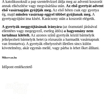
A katolikusoknál a pap szenteltvízzel áldja meg az adventi koszorút
annak elkészítése vagy megvásárlása után.
Az első gyertyát advent
első vasárnapján gyújtják meg.
Az első héten csak egy gyertya
ég, majd
minden vasárnap eggyel többet gyújtanak meg.
A
gyertyagyújtást ima kíséri. Karácsony után a koszorút elégetik.
A gyertyák meggyújtásának irányára
(az óramutató járásával
ellentétes vagy megegyező, esetleg átlós)
a hagyomány nem
tartalmaz kitételt.
Az azonos színű gyertyák közül bármelyik
jelképezheti bármelyik hetet (a rózsaszín a harmadik vasárnapnak
van fenntartva). A gyertyák elhelyezését illetően sincs külön
követelmény, akár egymás mellé, vagy párba is lehet őket állítani.
Mikorvan.hu
Időpont emlékeztető