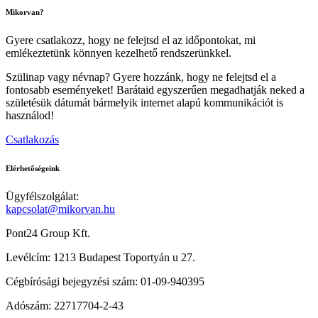
Mikorvan?
Gyere csatlakozz, hogy ne felejtsd el az időpontokat, mi
emlékeztetünk könnyen kezelhető rendszerünkkel.
Szülinap vagy névnap? Gyere hozzánk, hogy ne felejtsd el a
fontosabb eseményeket! Barátaid egyszerűen megadhatják neked a
születésük dátumát bármelyik internet alapú kommunikációt is
használod!
Csatlakozás
Elérhetőségeink
Ügyfélszolgálat:
kapcsolat@mikorvan.hu
Pont24 Group Kft.
Levélcím: 1213 Budapest Toportyán u 27.
Cégbírósági bejegyzési szám: 01-09-940395
Adószám: 22717704-2-43